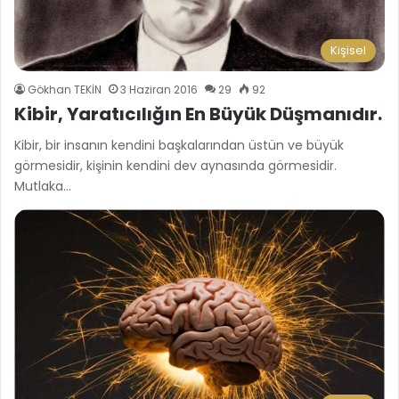
Kişisel
Gökhan TEKİN
3 Haziran 2016
29
92
Kibir, Yaratıcılığın En Büyük Düşmanıdır.
Kibir, bir insanın kendini başkalarından üstün ve büyük
görmesidir, kişinin kendini dev aynasında görmesidir.
Mutlaka…