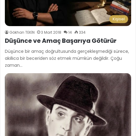
Kişisel
Gökhan TEKİN
3 Mart 2018
14
334
Düşünce ve Amaç Başarıya Götürür
Düşünce bir amaç doğrultusunda gerçekleşmediği sürece,
akıllıca bir beceriden söz etmek mümkün değildir. Çoğu
zaman…