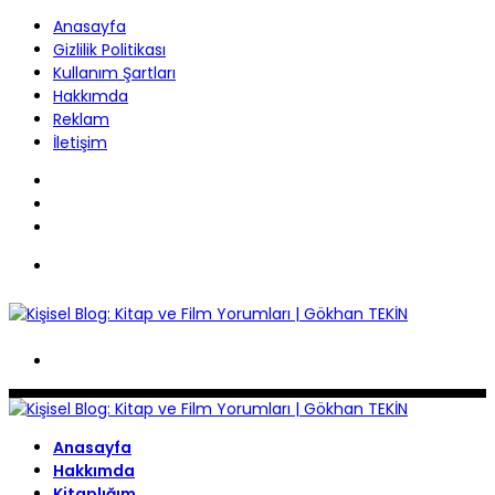
Anasayfa
Gizlilik Politikası
Kullanım Şartları
Hakkımda
Reklam
İletişim
Rastgele
Makale
Dış
görünümü
Arama
değiştir
yap
Menü
...
Dış
görünümü
değiştir
Anasayfa
Hakkımda
Kitaplığım