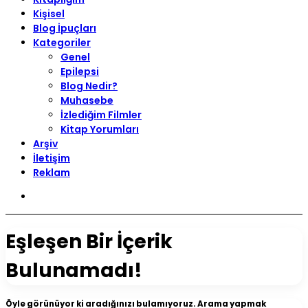
Kişisel
Blog İpuçları
Kategoriler
Genel
Epilepsi
Blog Nedir?
Muhasebe
İzlediğim Filmler
Kitap Yorumları
Arşiv
İletişim
Reklam
Arama
yap
...
Eşleşen Bir İçerik
Bulunamadı!
Öyle görünüyor ki aradığınızı bulamıyoruz. Arama yapmak